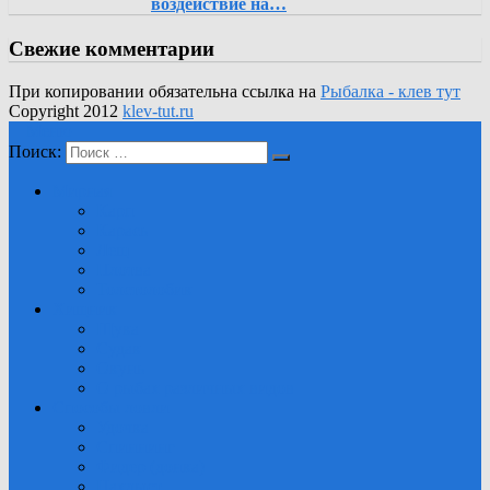
воздействие на…
Свежие комментарии
При копировании обязательна ссылка на
Рыбалка - клев тут
Copyright 2012
klev-tut.ru
Меню
Поиск:
Мирная
Карп
Карась
Лещ
Плотва
Толстолобик
Хищник
Щука
Судак
Окунь
О рыбах различных видов
Способы ловли
Удочка
Спиннинг
Фидер (донка)
Нахлыст