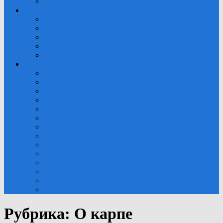
Зимняя рыбалка
Ловля и снасти
Прикормка, наживки для рыбы
Рыболовные снасти
Рыбалка — разное
Рыболовные новости
Рыба
Рыбалка видео
Большая рыбалка
Братья Щербаковы
Диалоги о рыбалке
Ни хвоста, ни чещуи
О рыбалке всерьез
Рыбачьте с нами
Сибирская рыбалка
О карасе
О карпе
О щуке
Другая рыба
О спиннинге
О фидере
Об удочке
Рубрика:
О карпе