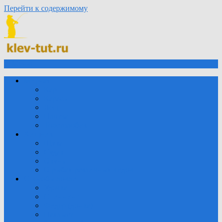
Перейти к содержимому
Меню
Мирная
Карп
Карась
Лещ
Плотва
Толстолобик
Хищник
Щука
Судак
Окунь
О рыбах различных видов
Способы ловли
Удочка
Спиннинг
Фидер (донка)
Нахлыст